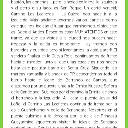
bastón, las conchas,… pero la herida en la rodilla izquierda
y el perro a su lado; es San Roque. Un cartel vertical;
Camino Las Lecheras – La Calera, nos hace ir a la
izquierda. Más adelante tenemos varios carteles como
este que nos incidan el lugar que caminamos, el siguiente
es, Boca el Andén. Debemos estar MUY ATENTOS en este
tramo, ya que las vistas a la ciudad nos pueden hacer
tropezar y la caída es importante. Hay tramos con
barandas y cuerdas, pero si levantamos la vista, parar!!! El
sendero finaliza en la Cueva Roja, continuamos de frente
hacia el mirador, junto al que unas escaleras nos hacen
bajar este peculiar barrio de Santa Cruz. Siguiendo las
marcas «amarilla y blanca» de PR descendemos todo el
barrio hasta el lecho del Barranco de Santos, que
cruzamos por un puente junto a la Ermita Nuestra Señora
de la Candelaria. Subimos por el camino la Ermita, dejando
el barranco a la izquierda. Al llegar al puente Javier del
Loño, el Camino Las Lecheras continua de frente por la
calle Guanichemar y calle de Benahoare. Nosotros en el
puente subimos a la derecha por la calle de Princesa
Guayarmina (queremos visitar la iglesia de Santiago
apóstol en el Barillo) y seguir subiendo por la calle de