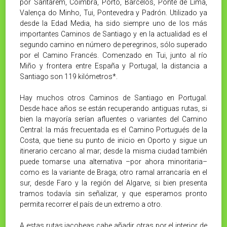
por Santarém, Coimbra, Porto, Barcelos, Ponte de Lima,
Valença do Minho, Tui, Pontevedra y Padrón. Utilizado ya
desde la Edad Media, ha sido siempre uno de los más
importantes Caminos de Santiago y en la actualidad es el
segundo camino en número de peregrinos, sólo superado
por el Camino Francés. Comenzado en Tui, junto al río
Miño y frontera entre España y Portugal, la distancia a
Santiago son 119 kilómetros*.
Hay muchos otros Caminos de Santiago en Portugal.
Desde hace años se están recuperando antiguas rutas, si
bien la mayoría serían afluentes o variantes del Camino
Central: la más frecuentada es el Camino Portugués de la
Costa, que tiene su punto de inicio en Oporto y sigue un
itinerario cercano al mar; desde la misma ciudad también
puede tomarse una alternativa –por ahora minoritaria–
como es la variante de Braga; otro ramal arrancaría en el
sur, desde Faro y la región del Algarve, si bien presenta
tramos todavía sin señalizar, y que esperamos pronto
permita recorrer el país de un extremo a otro.
A estas rutas jacobeas cabe añadir otras por el interior de