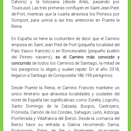
Cahors) y la tolosana (desde Arlés, pasando por
Toulouse). Las tres primeras confluyen en Saint-Jean-Pied-
de-Port, mientras que la cuarta atraviesa los Pirineos por
Somport, para unirse a las tres anteriores en Puente la
Reina.
En España se tiene la costumbre de decir que el Camino
empieza en Saint Jean Pied de Port (pequeña localidad del
País Vasco francés) o en Roncesvalles (pequeño pueblo
del Pirineo navarro),
es el Camino más conocido y
concurrido
de todos los Caminos de Santiago, la mitad de
los peregrinos lo eligen y suelen repetir. En el año 2018,
llegaron a Santiago de Compostela 186.199 peregrinos.
Desde Puente la Reina, el Camino Francés mantiene un
único itinerario que atraviesa localidades y ciudades del
norte de España tan significativas como Estella, Logroño,
Santo Domingo de la Calzada, Burgos, Castrojeriz,
Frómista, Carrión de los Condes, Sahagún, León, Astorga,
Ponferrada y Villafranca del Bierzo. Desde la comarca del
Bierzo hace su entrada a Galicia recorriendo Sarria,
Portomarín, Palas de Rei y, finalmente, alcanzando